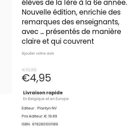
élèves de la 1ère à la 6e année.
Nouvelle édition, enrichie des
remarques des enseignants,
avec … présentés de manière
claire et qui couvrent
Ajouter votre avis
€
19,89
€
4,95
Livraison rapide
En Belgique et en Europe
Editeur :
Plantyn NV
Prix éditeur: €
19.89
ISBN:
9782801001189