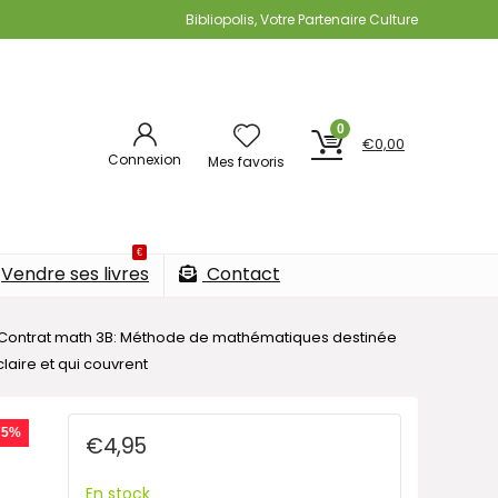
Bibliopolis, Votre Partenaire Culture
0
€
0,00
Connexion
Mes favoris
€
Vendre ses livres
Contact
Contrat math 3B: Méthode de mathématiques destinée
laire et qui couvrent
75%
€
4,95
En stock