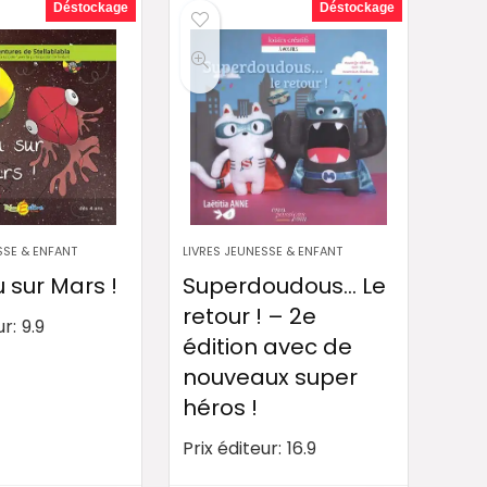
Déstockage
Déstockage
SSE & ENFANT
LIVRES JEUNESSE & ENFANT
u sur Mars !
Superdoudous… Le
retour ! – 2e
ur:
9.9
édition avec de
nouveaux super
héros !
Prix éditeur:
16.9