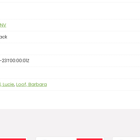
 NV
ack
-23T00:00:01Z
, Lucie
,
Loof, Barbara