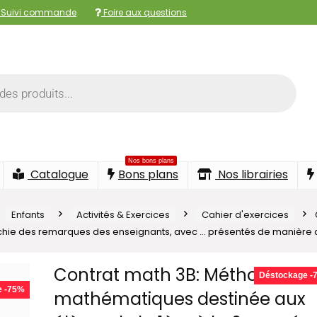
Suivi commande
Foire aux questions
Nos bons plans
Catalogue
Bons plans
Nos librairies
Enfants
Activités & Exercices
Cahier d'exercices
nrichie des remarques des enseignants, avec … présentés de manière c
Contrat math 3B: Méthode de
Déstockage -
e -75%
mathématiques destinée aux