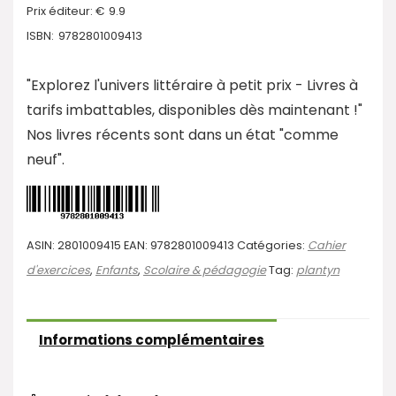
Prix éditeur: €
9.9
ISBN:
9782801009413
"Explorez l'univers littéraire à petit prix - Livres à
tarifs imbattables, disponibles dès maintenant !"
Nos livres récents sont dans un état "comme
neuf".
ASIN:
2801009415
EAN:
9782801009413
Catégories:
Cahier
d'exercices
,
Enfants
,
Scolaire & pédagogie
Tag:
plantyn
Informations complémentaires