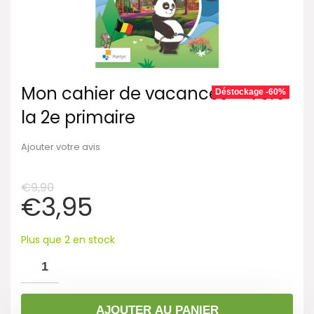
Mon cahier de vacances – Vers
Déstockage -60%
la 2e primaire
Ajouter votre avis
€
9,90
€
3,95
Plus que 2 en stock
AJOUTER AU PANIER