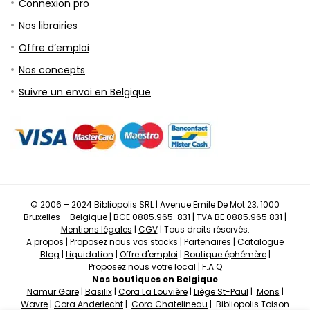
Connexion pro
Nos librairies
Offre d’emploi
Nos concepts
Suivre un envoi en Belgique
© 2006 – 2024 Bibliopolis SRL | Avenue Emile De Mot 23, 1000
Bruxelles – Belgique | BCE 0885.965. 831 | TVA BE 0885.965.831 |
Mentions légales
|
CGV
| Tous droits réservés.
A propos
|
Proposez nous vos stocks
|
Partenaires
|
Catalogue
Blog
|
Liquidation
|
Offre d'emploi
|
Boutique éphémère
|
Proposez nous votre local
|
F.A.Q
Nos boutiques en Belgique
Namur Gare
|
Basilix
|
Cora La Louvière
|
Liège St-Paul
|
Mons
|
Wavre
|
Cora Anderlecht
|
Cora Chatelineau
| Bibliopolis Toison