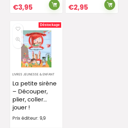
€
3,95
€
2,95
Déstockage
LIVRES JEUNESSE & ENFANT
La petite sirène
– Découper,
plier, coller…
jouer !
Prix éditeur:
9,9