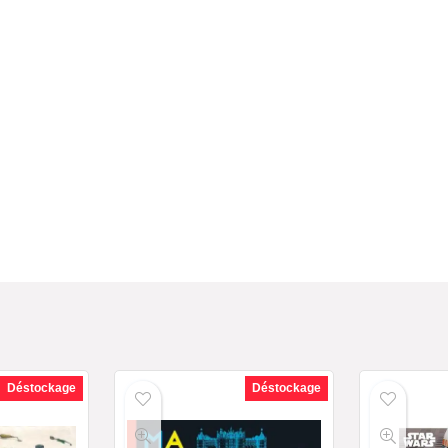
Déstockage
Déstockage