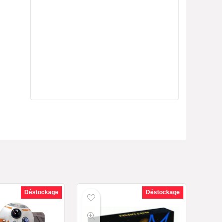
Déstockage
Déstockage