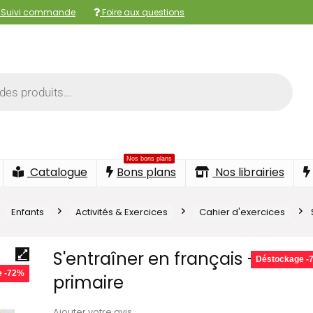
Suivi commande
Foire aux questions
Nos bons plans
Catalogue
Bons plans
Nos librairies
Enfants
Activités & Exercices
Cahier d'exercices
S'entraîner en français – 1re
Déstockage -
e -72%
primaire
Ajouter votre avis