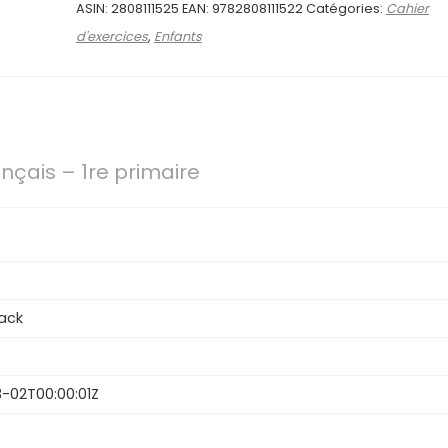
ASIN:
2808111525
EAN:
9782808111522
Catégories:
Cahier
d'exercices
,
Enfants
ançais – 1re primaire
ack
-02T00:00:01Z