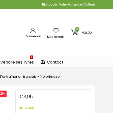
Bibliopolis, Votre Partenaire Culture
0
€
0,00
Connexion
Mes favoris
€
Vendre ses livres
Contact
S'entraîner en français – 1re primaire
72%
€
3,95
En stock