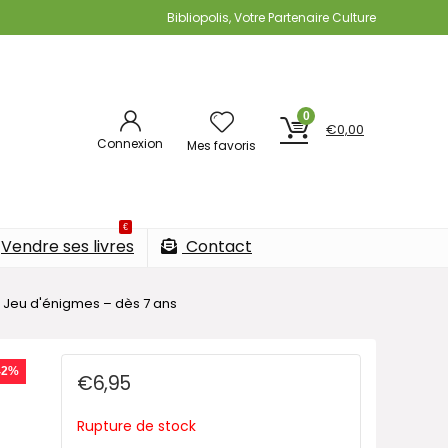
Bibliopolis, Votre Partenaire Culture
0
€
0,00
Connexion
Mes favoris
€
Vendre ses livres
Contact
y – Jeu d'énigmes – dès 7 ans
La
42%
€
6,95
Rupture de stock