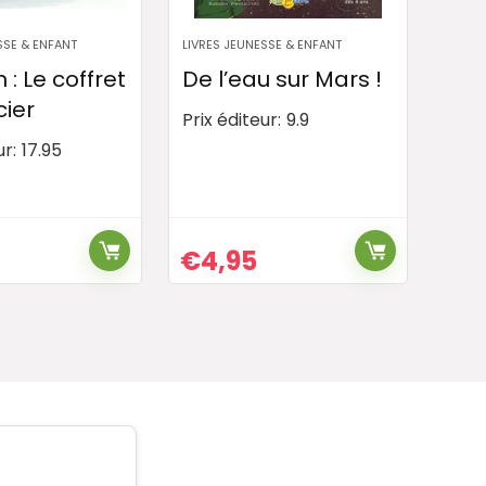
SSE & ENFANT
LIVRES JEUNESSE & ENFANT
: Le coffret
De l’eau sur Mars !
cier
Prix éditeur:
9.9
ur:
17.95
€
4,95