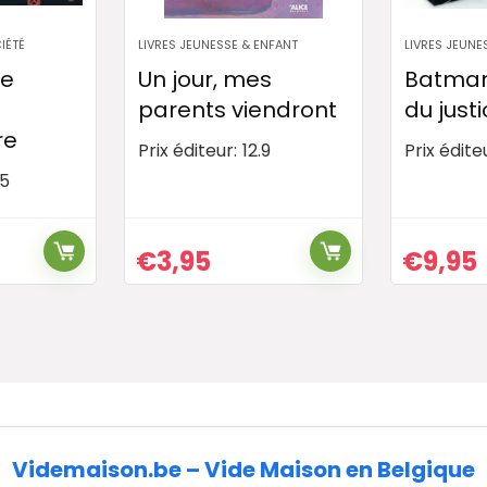
IÉTÉ
LIVRES JEUNESSE & ENFANT
LIVRES JEUNE
re
Un jour, mes
Batman 
parents viendront
du justi
re
Prix éditeur:
12.9
Prix édite
.5
€
3,95
€
9,95
Videmaison.be – Vide Maison en Belgique