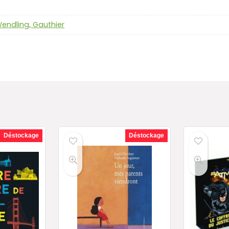
endling, Gauthier
Déstockage
Déstockage