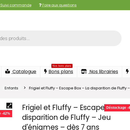
Suivi commande
Foire aux questions
Nos bons plans
Catalogue
Bons plans
Nos librairies
Enfants
Frigiel et Fluffy – Escape Box – La disparition de Fluff
Frigiel et Fluffy – Escape Box – 
Déstockage -
e -42%
disparition de Fluffy – Jeu
d'énigmes – dès 7 ans