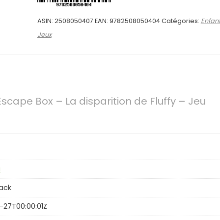
ASIN:
2508050407
EAN:
9782508050404
Catégories:
Enfan
Jeux
– Escape Box – La disparition de Fluffy – Jeu
a
ack
-27T00:00:01Z