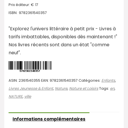
Prix éditeur: €
17
ISBN:
9782361540357
"Explorez l'univers littéraire à petit prix - Livres à
tarifs imbattables, disponibles dès maintenant !"
Nos livres récents sont dans un état "comme
neuf".
ASIN:
2361540355
EAN:
9782361540357
Catégories:
Enfants
,
Livres Jeunesse & Enfant
,
Nature
,
Nature et Loisirs
Tags:
en
,
NATURE
,
ville
Informations complémentaires