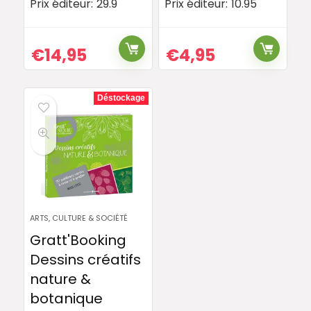
Prix éditeur:
29.9
Prix éditeur:
10.95
€
14,95
€
4,95
Déstockage
ARTS, CULTURE & SOCIÉTÉ
Gratt'Booking
Dessins créatifs
nature &
botanique