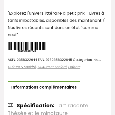
"Explorez l'univers littéraire à petit prix - Livres à
tarifs imbattables, disponibles dès maintenant !"
Nos livres récents sont dans un état "comme
neuf".
ASIN:
2358322644
EAN:
9782358322645
Catégories:
Arts,
Culture & Société
,
Culture et société
,
Enfants
Informations complémentaires
Spécification:
L'art raconte
Thésée et le minotaure