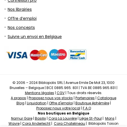
Connexion pro
Nos librairies
Offre d’emploi
Nos concepts
Suivre un envoi en Belgique
© 2006 – 2024 Bibliopolis SRL | Avenue Emile De Mot 23, 1000
Bruxelles – Belgique | BCE 0885.965. 831 | TVA BE 0885.965.831 |
Mentions légales
|
CGV
| Tous droits réservés.
A propos
|
Proposez nous vos stocks
|
Partenaires
|
Catalogue
Blog
|
Liquidation
|
Offre d'emploi
|
Boutique éphémère
|
Proposez nous votre local
|
F.A.Q
Nos boutiques en Belgique
Namur Gare
|
Basilix
|
Cora La Louvière
|
Liège St-Paul
|
Mons
|
Wavre
|
Cora Anderlecht
|
Cora Chatelineau
| Bibliopolis Toison