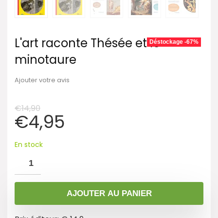
L'art raconte Thésée et le
Déstockage -67%
minotaure
Ajouter votre avis
€
14,90
€
4,95
En stock
AJOUTER AU PANIER