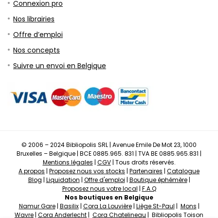
Connexion pro
Nos librairies
Offre d’emploi
Nos concepts
Suivre un envoi en Belgique
© 2006 – 2024 Bibliopolis SRL | Avenue Emile De Mot 23, 1000
Bruxelles – Belgique | BCE 0885.965. 831 | TVA BE 0885.965.831 |
Mentions légales
|
CGV
| Tous droits réservés.
A propos
|
Proposez nous vos stocks
|
Partenaires
|
Catalogue
Blog
|
Liquidation
|
Offre d'emploi
|
Boutique éphémère
|
Proposez nous votre local
|
F.A.Q
Nos boutiques en Belgique
Namur Gare
|
Basilix
|
Cora La Louvière
|
Liège St-Paul
|
Mons
|
Wavre
|
Cora Anderlecht
|
Cora Chatelineau
| Bibliopolis Toison