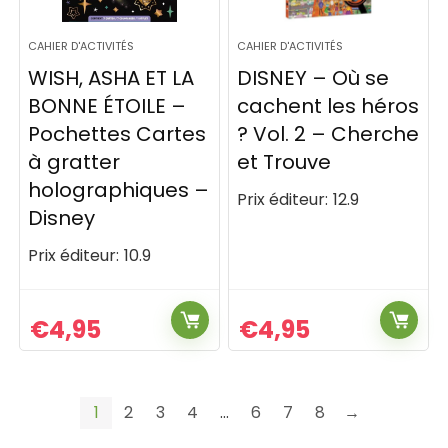
CAHIER D'ACTIVITÉS
CAHIER D'ACTIVITÉS
WISH, ASHA ET LA
DISNEY – Où se
BONNE ÉTOILE –
cachent les héros
Pochettes Cartes
? Vol. 2 – Cherche
à gratter
et Trouve
holographiques –
Prix éditeur:
12.9
Disney
Prix éditeur:
10.9
€
4,95
€
4,95
1
2
3
4
…
6
7
8
→