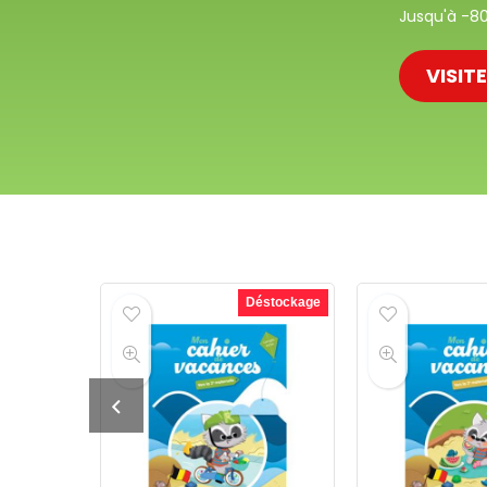
Jusqu'à -80%
VISIT
éstockage
Déstockage