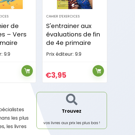
CICES
CAHIER D'EXERCICES
ner aux
S'entrainer au
ons de fin
ce1d –
rimaire
neerlandais
r:
9.9
Prix éditeur:
11.95
€
6,95
pécialistes
Trouvez
ans les plus
vos livres aux prix les plus bas !
, les livres