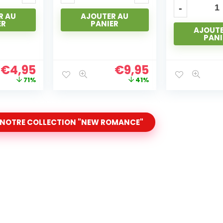
R AU
AJOUTE
ER
PANI
AJOUTER AU
PANIER
€
9,95
€
9,95
41%
45%
 NOTRE COLLECTION "NEW ROMANCE"