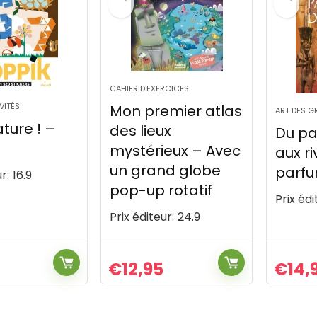
CAHIER D'EXERCICES
VITÉS
Mon premier atlas
ART DES G
nature ! –
des lieux
Du pa
mystérieux – Avec
aux ri
un grand globe
parfu
r:
16.9
pop-up rotatif
Prix édi
Prix éditeur:
24.9
€
12,95
€
14,