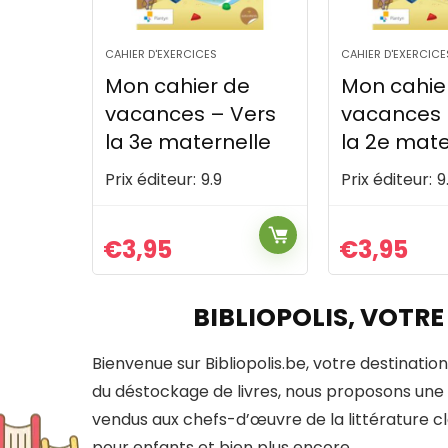
CAHIER D'EXERCICES
CAHIER D'EXERCICE
de
Mon cahier de
Mon cahie
Vers
vacances – Vers
vacances 
elle
la 2e maternelle
la 5e prim
Prix éditeur:
9.9
Prix éditeur:
9
€
3,95
€
3,95
BIBLIOPOLIS, VOTRE
Bienvenue sur Bibliopolis.be, votre destination
du déstockage de livres, nous proposons une 
vendus aux chefs-d’œuvre de la littérature clas
pour enfants et bien plus encore.