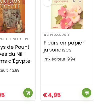
TECHNIQUES D'ART
RANDES CIVILISATIONS
Fleurs en papier
ys de Pount
japonaises
ves du Nil :
Prix éditeur:
9.94
ms d'Égypte
teur:
43.99
95
€
4,95