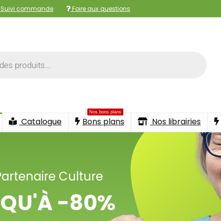
Suivi commande
Foire aux questions
Nos bons plans
Catalogue
Bons plans
Nos librairies
Partenaire Culture
QU'À -80%