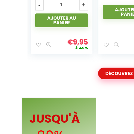
AJOUTER AU
AJOUTE
PANIER
PANI
 AU
R
€
9,95
€
4,95
45%
71%
DÉCOUVREZ
JUSQU'À