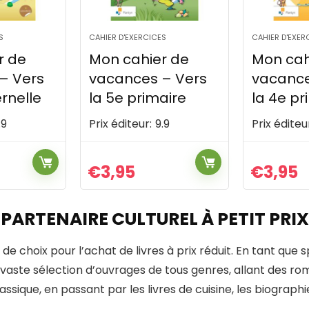
S
CAHIER D'EXERCICES
CAHIER D'EXER
r de
Mon cahier de
S'entrai
– Vers
vacances – Vers
évaluati
aire
la 4e primaire
de 4e p
.9
Prix éditeur:
9.9
Prix éditeu
€
3,95
€
3,95
 PARTENAIRE CULTUREL À PETIT PRIX
 de choix pour l’achat de livres à prix réduit. En tant que s
vaste sélection d’ouvrages de tous genres, allant des rom
sique, en passant par les livres de cuisine, les biographies