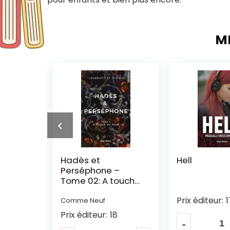
M
Hell
Au péril de 
–
coeurs
ouch
Prix éditeur:
17
Prix éditeur:
1
8