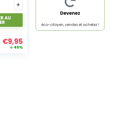
R AU
AJOUTER AU
Devenez
ER
PANIER
éco-citoyen, vendez et achetez !
€
9,95
€
7,95
41%
53%