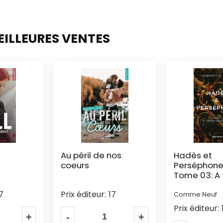
EILLEURES VENTES
nos
Hadès et
Le soleil de
Perséphone –
– Tome 02
Tome 03: A touch
of malice
7
Prix éditeur:
Comme Neuf
Prix éditeur:
18