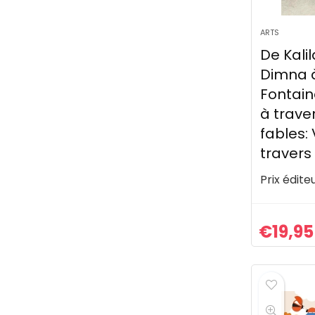
ARTS
De Kali
Dimna 
Fontain
à traver
fables:
travers
Prix éditeu
€
19,95