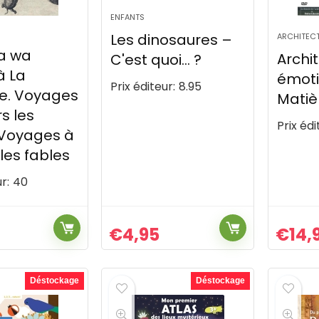
ENFANTS
Les dinosaures –
ARCHITEC
la wa
Archi
C'est quoi… ?
à La
émoti
Prix éditeur:
8.95
e. Voyages
Matiè
s les
Prix édi
 Voyages à
 les fables
r:
40
€
4,95
€
14,
Déstockage
Déstockage