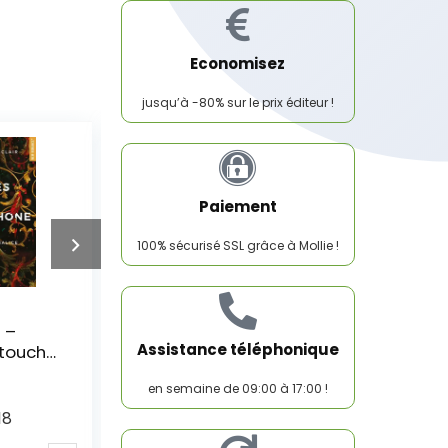
Economisez
jusqu’à -80% sur le prix éditeur !
Paiement
100% sécurisé SSL grâce à Mollie !
 minuit
Stars – tome 1 Nos
étoiles perdues (1)
Assistance téléphonique
17
Prix éditeur:
17
en semaine de 09:00 à 17:00 !