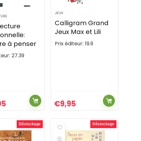
JEUX
TURE
Calligram Grand
tecture
Jeux Max et Lili
onnelle:
re à penser
Prix éditeur:
19.9
teur:
27.39
95
€
9,95
Déstockage
Déstockage