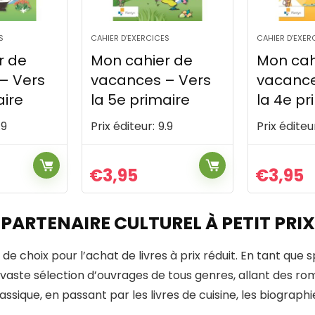
S
CAHIER D'EXERCICES
CAHIER D'EXER
r de
Mon cahier de
S'entrai
– Vers
vacances – Vers
ce1d –
aire
la 4e primaire
neerlan
.9
Prix éditeur:
9.9
Prix éditeu
€
3,95
€
6,95
 PARTENAIRE CULTUREL À PETIT PRIX
 de choix pour l’achat de livres à prix réduit. En tant que s
vaste sélection d’ouvrages de tous genres, allant des rom
sique, en passant par les livres de cuisine, les biographies