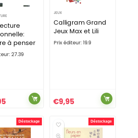
JEUX
TURE
Calligram Grand
tecture
Jeux Max et Lili
onnelle:
re à penser
Prix éditeur:
19.9
teur:
27.39
95
€
9,95
Déstockage
Déstockage