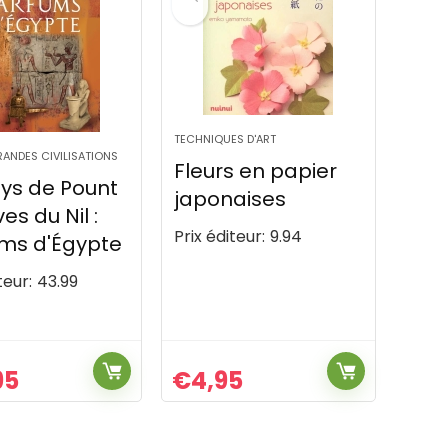
TECHNIQUES D'ART
RANDES CIVILISATIONS
Fleurs en papier
ys de Pount
japonaises
ves du Nil :
Prix éditeur:
9.94
ms d'Égypte
teur:
43.99
95
€
4,95