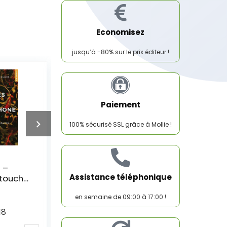
Economisez
jusqu’à -80% sur le prix éditeur !
Paiement
100% sécurisé SSL grâce à Mollie !
 minuit
Stars – tome 1 Nos
étoiles perdues (1)
Assistance téléphonique
17
Prix éditeur:
17
en semaine de 09:00 à 17:00 !