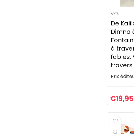
ARTS
De Kali
Dimna 
Fontain
à traver
fables:
travers
Prix éditeu
€
19,95