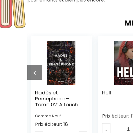
M
Hell
Au péril de 
–
coeurs
ouch
Prix éditeur:
17
Prix éditeur:
1
8