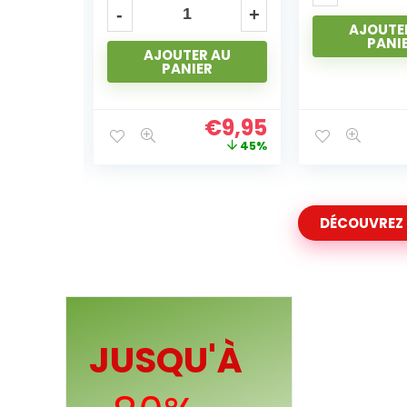
AJOUTER AU
AJOUTE
PANIER
PANI
 AU
R
€
9,95
€
4,95
45%
71%
DÉCOUVREZ
JUSQU'À