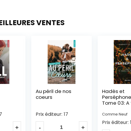
EILLEURES VENTES
nos
Hadès et
Le soleil de
Perséphone –
– Tome 02
Tome 03: A touch
of malice
7
Prix éditeur:
Comme Neuf
Prix éditeur:
18