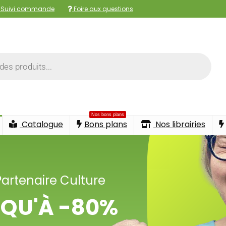
Suivi commande
Foire aux questions
Nos bons plans
Catalogue
Bons plans
Nos librairies
Partenaire Culture
QU'À -80%