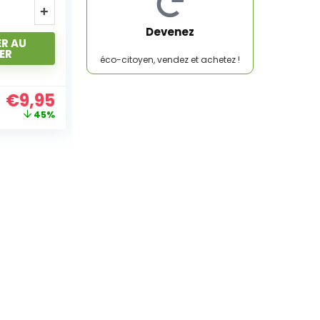
R AU
AJOUTER AU
Devenez
ER
PANIER
éco-citoyen, vendez et achetez !
€
9,95
€
7,95
41%
53%