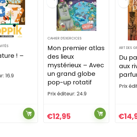
CAHIER D'EXERCICES
VITÉS
Mon premier atlas
ART DES G
nature ! –
des lieux
Du pa
mystérieux – Avec
aux ri
un grand globe
parfu
r:
16.9
pop-up rotatif
Prix édi
Prix éditeur:
24.9
€
12,95
€
14,