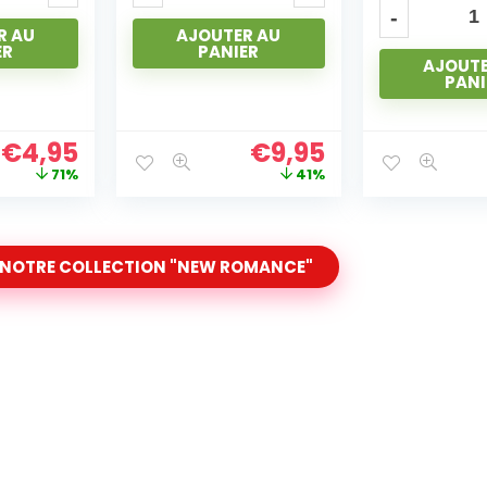
R AU
AJOUTE
ER
PANI
AJOUTER AU
PANIER
€
9,95
€
9,95
41%
45%
 NOTRE COLLECTION "NEW ROMANCE"