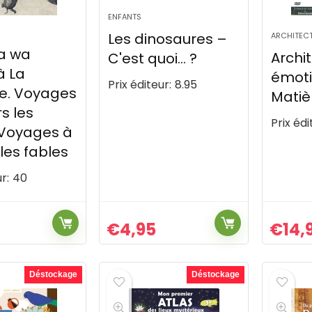
ENFANTS
Les dinosaures –
ARCHITEC
la wa
Archi
C'est quoi… ?
à La
émoti
Prix éditeur:
8.95
e. Voyages
Matiè
s les
Prix édi
 Voyages à
 les fables
r:
40
€
4,95
€
14,
Déstockage
Déstockage