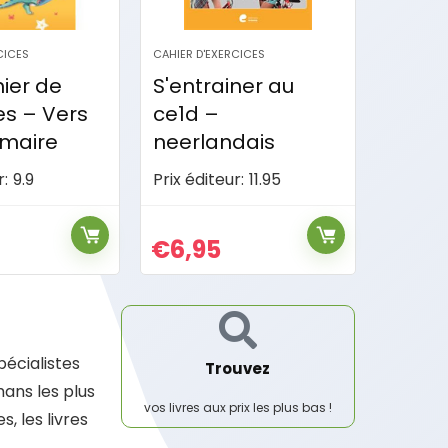
CICES
CAHIER D'EXERCICES
ner au
S'entrainer aux
évaluations de fin
dais
de 4e primaire
r:
11.95
Prix éditeur:
9.9
€
3,95
pécialistes
Trouvez
ans les plus
vos livres aux prix les plus bas !
, les livres