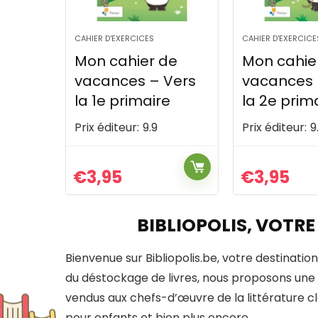
CAHIER D'EXERCICES
CAHIER D'EXERCICE
de
Mon cahier de
Mon cahie
Vers
vacances – Vers
vacances 
e
la 2e primaire
la 5e prim
Prix éditeur:
9.9
Prix éditeur:
9
€
3,95
€
3,95
BIBLIOPOLIS, VOTRE
Bienvenue sur Bibliopolis.be, votre destination
du déstockage de livres, nous proposons une 
vendus aux chefs-d’œuvre de la littérature clas
pour enfants et bien plus encore.