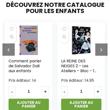
DÉCOUVREZ NOTRE CATALOGUE
POUR LES ENFANTS
Comment parler
LA REINE DES
de Salvador Dali
NEIGES 2 – Les
aux enfants
Ateliers – Bloc – 12
cartes à gratter
Prix éditeur:
14
Prix éditeur:
14.95
arc-en-ciel –
Disney
AJOUTER AU
AJOUTER AU
PANIER
PANIER