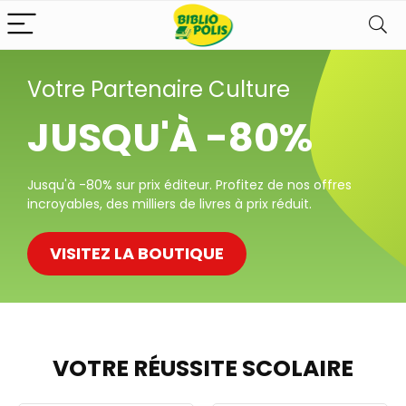
Votre Partenaire Culture
JUSQU'À -80%
Jusqu'à -80% sur prix éditeur. Profitez de nos offres
incroyables, des milliers de livres à prix réduit.
VISITEZ LA BOUTIQUE
VOTRE RÉUSSITE SCOLAIRE