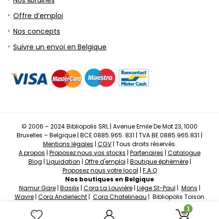
Nos librairies
Offre d’emploi
Nos concepts
Suivre un envoi en Belgique
© 2006 – 2024 Bibliopolis SRL | Avenue Emile De Mot 23, 1000
Bruxelles – Belgique | BCE 0885.965. 831 | TVA BE 0885.965.831 |
Mentions légales
|
CGV
| Tous droits réservés.
A propos
|
Proposez nous vos stocks
|
Partenaires
|
Catalogue
Blog
|
Liquidation
|
Offre d'emploi
|
Boutique éphémère
|
Proposez nous votre local
|
F.A.Q
Nos boutiques en Belgique
Namur Gare
|
Basilix
|
Cora La Louvière
|
Liège St-Paul
|
Mons
|
Wavre
|
Cora Anderlecht
|
Cora Chatelineau
| Bibliopolis Toison
d'Or |
Bibliopolis Etterbeek
|
Bibliopolis Boodael
|
Bibliopolis Uccle
1
Propulsé par
Nexus BM