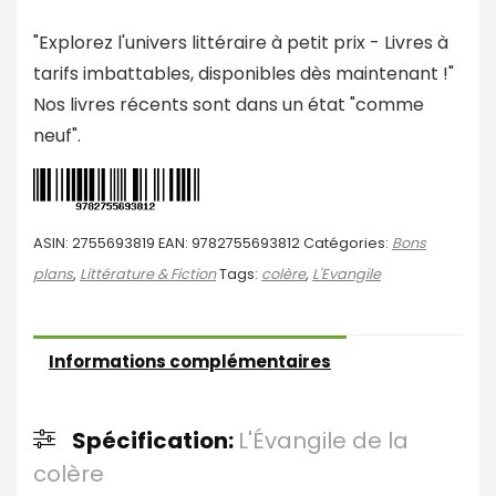
"Explorez l'univers littéraire à petit prix - Livres à
tarifs imbattables, disponibles dès maintenant !"
Nos livres récents sont dans un état "comme
neuf".
ASIN:
2755693819
EAN:
9782755693812
Catégories:
Bons
plans
,
Littérature & Fiction
Tags:
colère
,
L'Evangile
Informations complémentaires
Spécification:
L'Évangile de la
colère