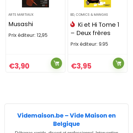
ARTS MARTIAUX
BD, COMICS & MANGAS
Musashi
Ki et Hi Tome 1
– Deux frères
Prix éditeur:
12,95
Prix éditeur:
9.95
€
3,90
€
3,95
Videmaison.be – Vide Maison en
Belgique
Débarras rapide, discret et professionnel. Intervention