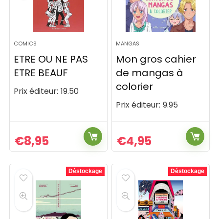
COMICS
MANGAS
ETRE OU NE PAS
Mon gros cahier
ETRE BEAUF
de mangas à
colorier
Prix éditeur:
19.50
Prix éditeur:
9.95
€
8,95
€
4,95
Déstockage
Déstockage