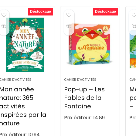
Déstockage
Déstockage
CAHIER D'ACTIVITÉS
CAHIER D'ACTIVITÉS
CAH
Mon année
Pop-up – Les
Ma
nature: 365
Fables de la
pe
activités
Fontaine
– 
inspirées par la
Prix éditeur:
14.89
Pri
nature
Prix éditeur:
10.94