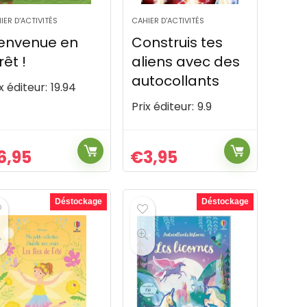
IER D'ACTIVITÉS
CAHIER D'ACTIVITÉS
ienvenue en
Construis tes
rêt !
aliens avec des
autocollants
x éditeur:
19.94
Prix éditeur:
9.9
6,95
€
3,95
Déstockage
Déstockage