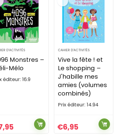
IER D'ACTIVITÉS
CAHIER D'ACTIVITÉS
096 Monstres –
Vive la fête ! et
li-Mélo
Le shopping –
J'habille mes
x éditeur:
16.9
amies (volumes
combinés)
Prix éditeur:
14.94
7,95
€
6,95