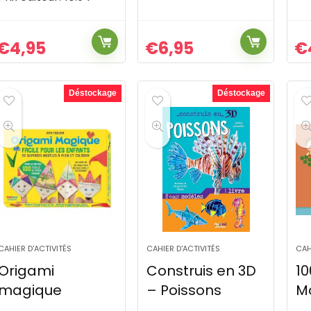
€
4,95
€
6,95
€
Déstockage
Déstockage
CAHIER D'ACTIVITÉS
CAHIER D'ACTIVITÉS
CAH
Origami
Construis en 3D
10
magique
– Poissons
Mo