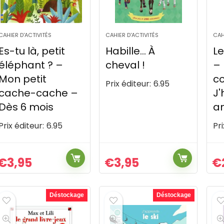
CAHIER D'ACTIVITÉS
CAHIER D'ACTIVITÉS
CAH
Es-tu là, petit
Habille… À
Le
éléphant ? –
cheval !
– 
Mon petit
co
Prix éditeur:
6.95
cache-cache –
J'
Dès 6 mois
a
Prix éditeur:
6.95
Pri
€
3,95
€
3,95
€
Déstockage
Déstockage