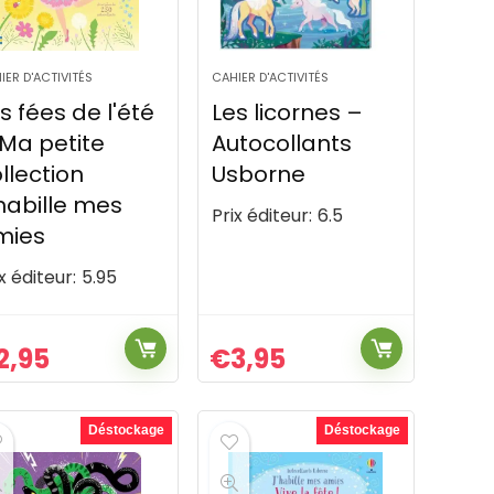
IER D'ACTIVITÉS
CAHIER D'ACTIVITÉS
s fées de l'été
Les licornes –
Ma petite
Autocollants
llection
Usborne
habille mes
Prix éditeur:
6.5
mies
x éditeur:
5.95
2,95
€
3,95
Déstockage
Déstockage