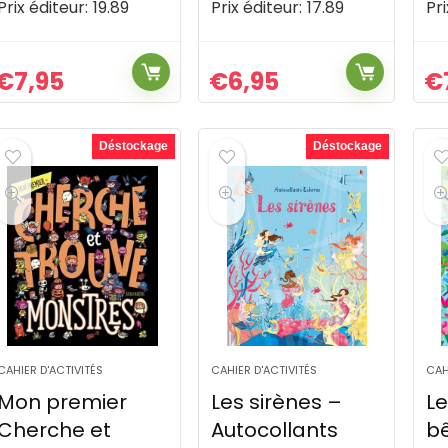
Prix éditeur:
19.89
Prix éditeur:
17.89
Pri
€
7,95
€
6,95
€
Déstockage
Déstockage
CAHIER D'ACTIVITÉS
CAHIER D'ACTIVITÉS
CAH
Mon premier
Les sirènes –
Le
Cherche et
Autocollants
b