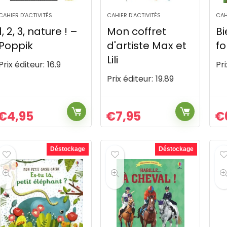
CAHIER D'ACTIVITÉS
CAHIER D'ACTIVITÉS
CAH
1, 2, 3, nature ! –
Mon coffret
B
Poppik
d'artiste Max et
fo
Lili
Prix éditeur:
16.9
Pri
Prix éditeur:
19.89
€
4,95
€
7,95
€
Déstockage
Déstockage