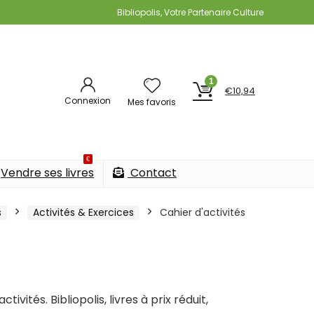
Bibliopolis, Votre Partenaire Culture
1
€
10,94
Connexion
Mes favoris
€
Vendre ses livres
Contact
s
Activités & Exercices
Cahier d'activités
vités. Bibliopolis, livres à prix réduit,