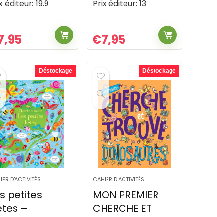
x éditeur:
19.9
Prix éditeur:
13
7,95
€
7,95
Déstockage
Déstockage
IER D'ACTIVITÉS
CAHIER D'ACTIVITÉS
s petites
MON PREMIER
êtes –
CHERCHE ET