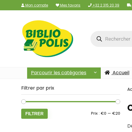
Mon compte
Mes favoris
+32 2 315 20 39
Parcourir les catégories
Accueil
Filtrer par prix
Ac
C
Prix :
€0
—
€20
FILTRER
Dé