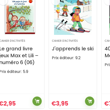
CAHIER D'ACTIVITÉS
CAHIER D'ACTIVITÉS
CAH
Le grand livre
J'apprends le ski
4
jeux Max et Lili –
Mé
Prix éditeur:
9.2
numéro 6 (06)
Pri
Prix éditeur:
5.9
€
2,95
€
3,95
€