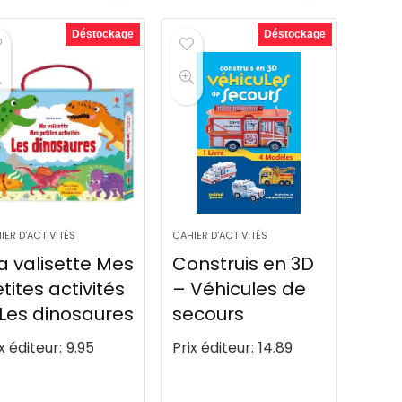
Déstockage
Déstockage
IER D'ACTIVITÉS
CAHIER D'ACTIVITÉS
 valisette Mes
Construis en 3D
tites activités
– Véhicules de
Les dinosaures
secours
x éditeur:
9.95
Prix éditeur:
14.89