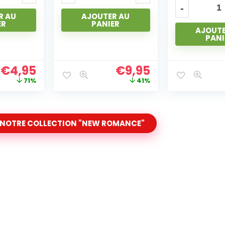
R AU
AJOUTE
ER
PANI
AJOUTER AU
PANIER
€
9,95
€
9,95
41%
45%
 NOTRE COLLECTION "NEW ROMANCE"