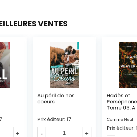
EILLEURES VENTES
nos
Hadès et
Le soleil de
Perséphone –
– Tome 02
Tome 03: A touch
of malice
7
Prix éditeur:
Comme Neuf
Prix éditeur:
18