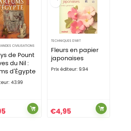
TECHNIQUES D'ART
RANDES CIVILISATIONS
Fleurs en papier
ys de Pount
japonaises
ves du Nil :
Prix éditeur:
9.94
ms d'Égypte
teur:
43.99
95
€
4,95