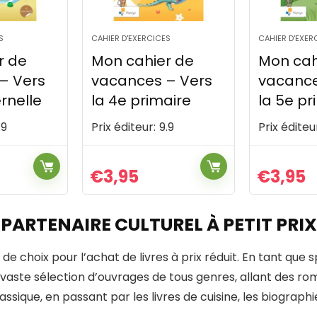
S
CAHIER D'EXERCICES
CAHIER D'EXER
r de
Mon cahier de
S'entrai
– Vers
vacances – Vers
ce1d –
aire
la 5e primaire
neerlan
.9
Prix éditeur:
9.9
Prix éditeu
€
3,95
€
6,95
 PARTENAIRE CULTUREL À PETIT PRIX
 de choix pour l’achat de livres à prix réduit. En tant que s
vaste sélection d’ouvrages de tous genres, allant des rom
sique, en passant par les livres de cuisine, les biographies