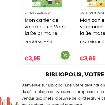
CAHIER D'EXERCICES
CAHIER D'EXERCICE
de
Mon cahier de
Mon cahie
Vers
vacances – Vers
vacances 
e
la 3e maternelle
la 4e prim
Prix éditeur:
9.9
Prix éditeur:
9
€
3,95
€
3,95
BIBLIOPOLIS, VOTRE
Bienvenue sur Bibliopolis.be, votre destination
du déstockage de livres, nous proposons une 
vendus aux chefs-d’œuvre de la littérature clas
pour enfants et bien plus encore.