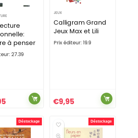
JEUX
TURE
Calligram Grand
tecture
Jeux Max et Lili
onnelle:
re à penser
Prix éditeur:
19.9
teur:
27.39
95
€
9,95
Déstockage
Déstockage