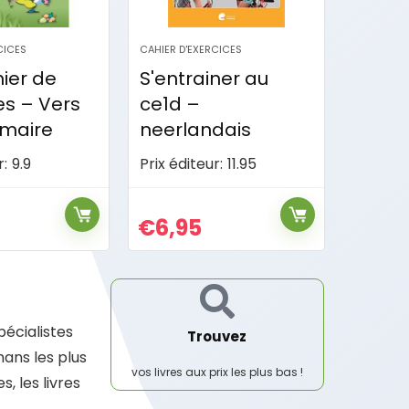
CICES
CAHIER D'EXERCICES
ner au
S'entrainer aux
évaluations de fin
dais
de 4e primaire
r:
11.95
Prix éditeur:
9.9
€
3,95
pécialistes
Trouvez
ans les plus
vos livres aux prix les plus bas !
, les livres