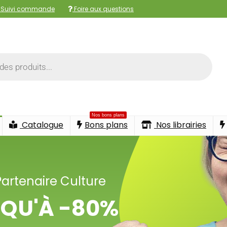
Suivi commande
Foire aux questions
Nos bons plans
Catalogue
Bons plans
Nos librairies
Partenaire Culture
QU'À -80%