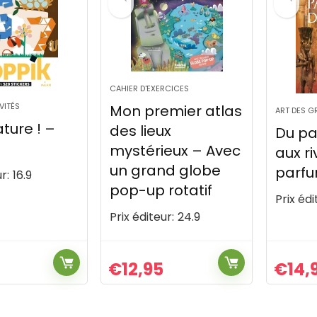
CAHIER D'EXERCICES
VITÉS
Mon premier atlas
ART DES G
nature ! –
des lieux
Du pa
mystérieux – Avec
aux ri
un grand globe
parfu
r:
16.9
pop-up rotatif
Prix édi
Prix éditeur:
24.9
€
12,95
€
14,