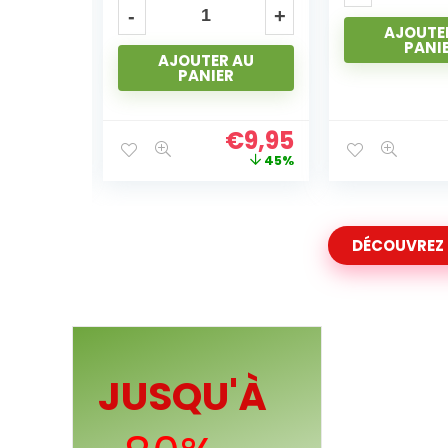
AJOUTER AU
AJOUTE
PANIER
PANI
 AU
R
€
9,95
€
4,95
45%
71%
DÉCOUVREZ
JUSQU'À