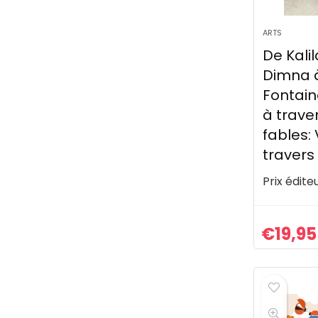
ARTS
De Kali
Dimna 
Fontain
à traver
fables:
travers
Prix éditeu
€
19,95