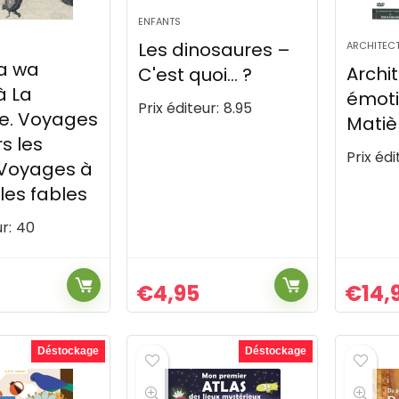
ENFANTS
Les dinosaures –
ARCHITEC
la wa
Archi
C'est quoi… ?
à La
émoti
Prix éditeur:
8.95
e. Voyages
Matiè
s les
Prix édi
 Voyages à
 les fables
r:
40
€
4,95
€
14,
Déstockage
Déstockage