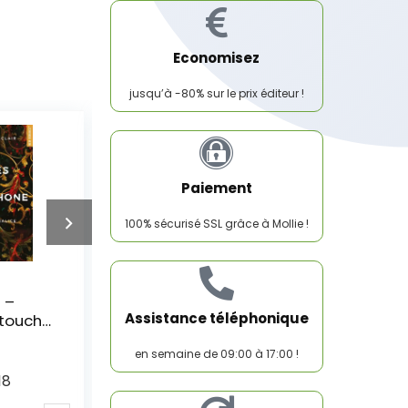
Economisez
jusqu’à -80% sur le prix éditeur !
Paiement
100% sécurisé SSL grâce à Mollie !
 minuit
Stars – tome 1 Nos
étoiles perdues (1)
Assistance téléphonique
17
Prix éditeur:
17
en semaine de 09:00 à 17:00 !