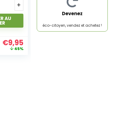
R AU
AJOUTER AU
Devenez
ER
PANIER
éco-citoyen, vendez et achetez !
€
9,95
€
7,95
41%
53%