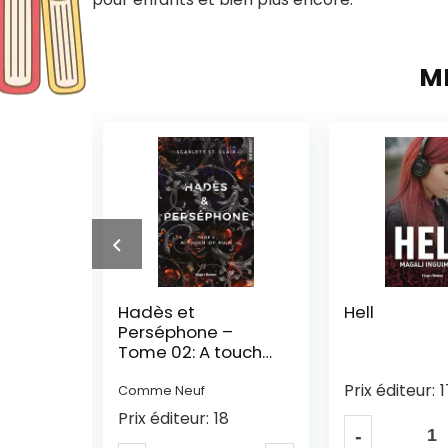
M
Hell
Au péril de 
–
coeurs
ouch
Prix éditeur:
17
Prix éditeur:
1
8