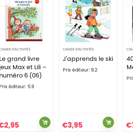
CAHIER D'ACTIVITÉS
CAHIER D'ACTIVITÉS
CAH
Le grand livre
J'apprends le ski
4
jeux Max et Lili –
Mé
Prix éditeur:
9.2
numéro 6 (06)
Pri
Prix éditeur:
5.9
€
2,95
€
3,95
€