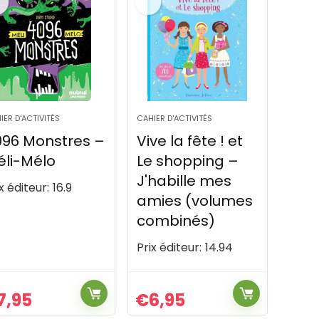
IER D'ACTIVITÉS
CAHIER D'ACTIVITÉS
096 Monstres –
Vive la fête ! et
li-Mélo
Le shopping –
J'habille mes
x éditeur:
16.9
amies (volumes
combinés)
Prix éditeur:
14.94
7,95
€
6,95