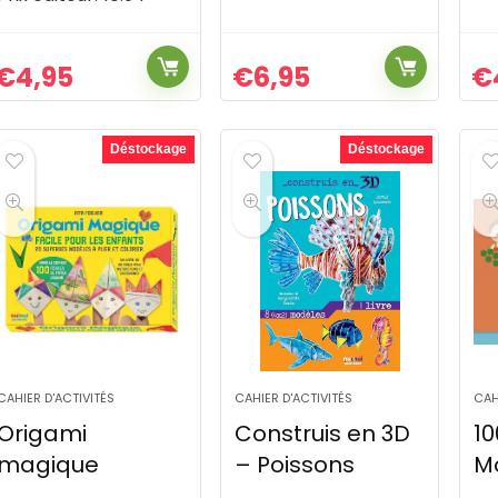
€
4,95
€
6,95
€
Déstockage
Déstockage
CAHIER D'ACTIVITÉS
CAHIER D'ACTIVITÉS
CAH
Origami
Construis en 3D
10
magique
– Poissons
Mo