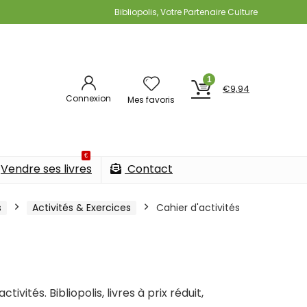
Bibliopolis, Votre Partenaire Culture
1
€
9,94
Connexion
Mes favoris
€
Vendre ses livres
Contact
s
Activités & Exercices
Cahier d'activités
vités. Bibliopolis, livres à prix réduit,