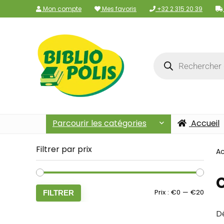
Mon compte
Mes favoris
+32 2 315 20 39
Parcourir les catégories
Accueil
Filtrer par prix
Ac
C
Prix :
€0
—
€20
FILTRER
Dé