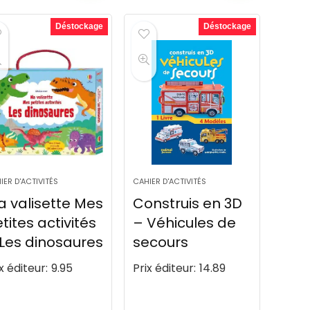
Déstockage
Déstockage
IER D'ACTIVITÉS
CAHIER D'ACTIVITÉS
 valisette Mes
Construis en 3D
tites activités
– Véhicules de
Les dinosaures
secours
x éditeur:
9.95
Prix éditeur:
14.89