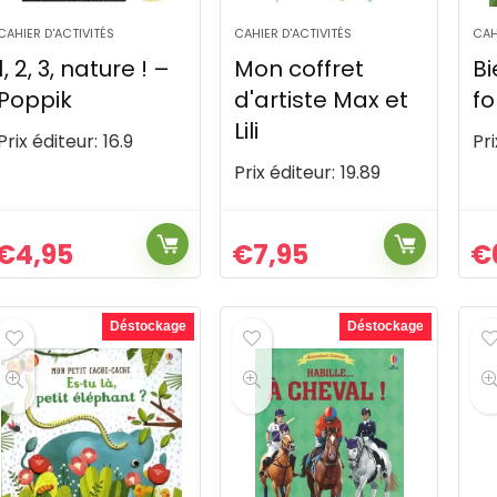
CAHIER D'ACTIVITÉS
CAHIER D'ACTIVITÉS
CAH
1, 2, 3, nature ! –
Mon coffret
B
Poppik
d'artiste Max et
fo
Lili
Prix éditeur:
16.9
Pri
Prix éditeur:
19.89
€
4,95
€
7,95
€
Déstockage
Déstockage