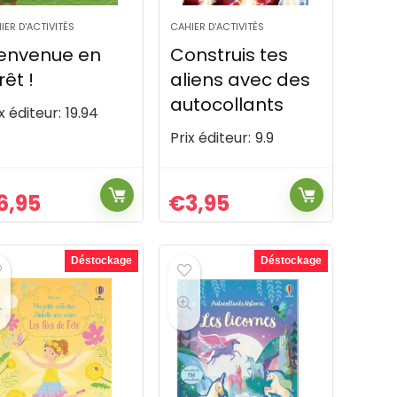
IER D'ACTIVITÉS
CAHIER D'ACTIVITÉS
ienvenue en
Construis tes
rêt !
aliens avec des
autocollants
x éditeur:
19.94
Prix éditeur:
9.9
6,95
€
3,95
Déstockage
Déstockage