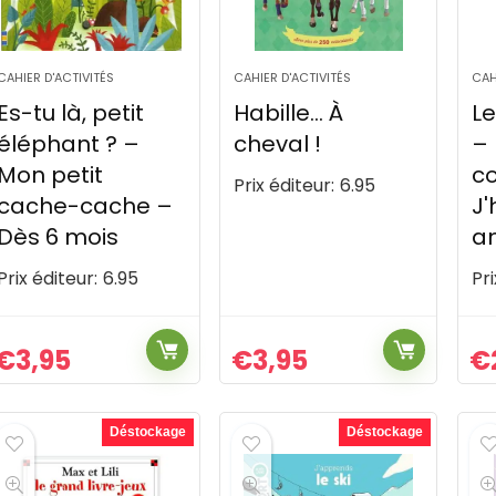
CAHIER D'ACTIVITÉS
CAHIER D'ACTIVITÉS
CAH
Es-tu là, petit
Habille… À
Le
éléphant ? –
cheval !
– 
Mon petit
co
Prix éditeur:
6.95
cache-cache –
J'
Dès 6 mois
a
Prix éditeur:
6.95
Pri
€
3,95
€
3,95
€
Déstockage
Déstockage