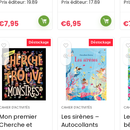
Prix éditeur:
19.89
Prix éditeur:
17.89
Pri
€
7,95
€
6,95
€
Déstockage
Déstockage
CAHIER D'ACTIVITÉS
CAHIER D'ACTIVITÉS
CAH
Mon premier
Les sirènes –
Le
Cherche et
Autocollants
b