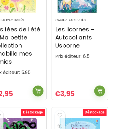
IER D'ACTIVITÉS
CAHIER D'ACTIVITÉS
s fées de l'été
Les licornes –
Ma petite
Autocollants
llection
Usborne
habille mes
Prix éditeur:
6.5
mies
x éditeur:
5.95
2,95
€
3,95
Déstockage
Déstockage