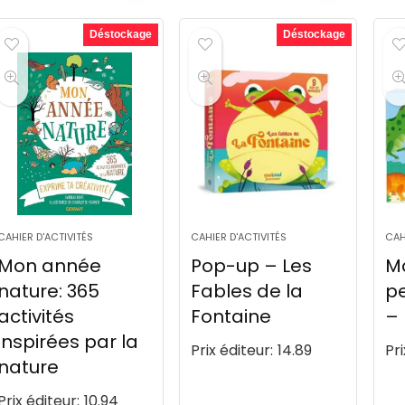
Déstockage
Déstockage
CAHIER D'ACTIVITÉS
CAHIER D'ACTIVITÉS
CAH
Mon année
Pop-up – Les
Ma
nature: 365
Fables de la
pe
activités
Fontaine
– 
inspirées par la
Prix éditeur:
14.89
Pri
nature
Prix éditeur:
10.94