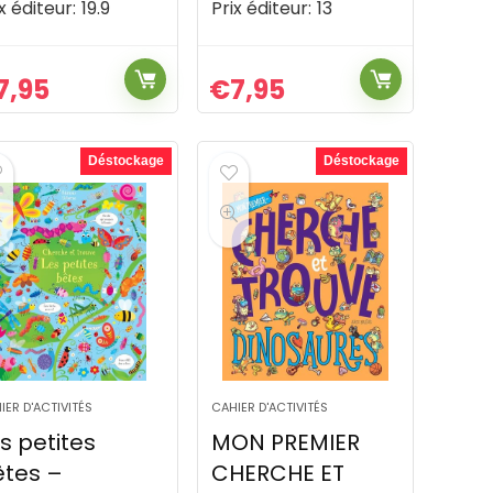
x éditeur:
19.9
Prix éditeur:
13
7,95
€
7,95
Déstockage
Déstockage
IER D'ACTIVITÉS
CAHIER D'ACTIVITÉS
s petites
MON PREMIER
êtes –
CHERCHE ET